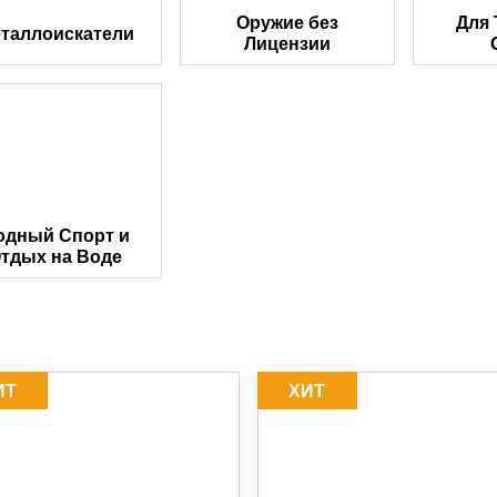
Оружие без
Для 
таллоискатели
Лицензии
одный Спорт и
тдых на Воде
ИТ
ХИТ