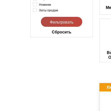
Новинки
Ме
Хиты продаж
Cбросить
В
О
Х